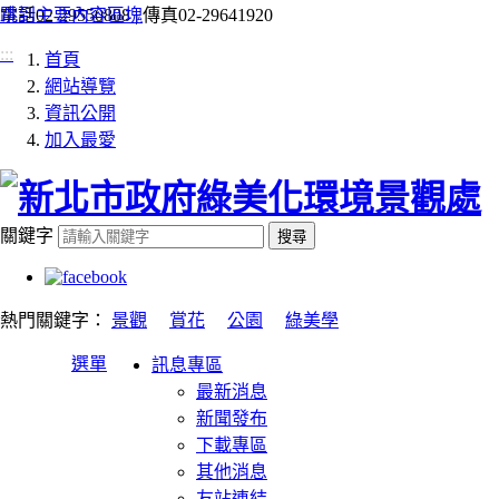
跳到主要內容區塊
電話
02-29550808 |
傳真
02-29641920
:::
首頁
網站導覽
資訊公開
加入最愛
關鍵字
搜尋
熱門關鍵字：
景觀
賞花
公園
綠美學
選單
訊息專區
最新消息
新聞發布
下載專區
其他消息
友站連結