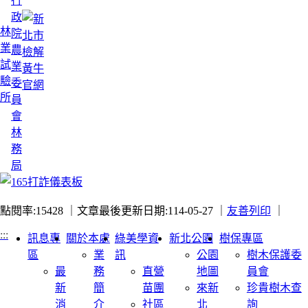
行
政
林
院
業
農
試
業
驗
委
所
員
會
林
務
局
點閱率:15428 ｜
文章最後更新日期:114-05-27 ｜
友善列印
｜
:::
訊息專
關於本處
綠美學資
新北公園
樹保專區
區
業
訊
公園
樹木保護委
最
務
直營
地圖
員會
新
簡
苗團
來新
珍貴樹木查
消
介
社區
北
詢