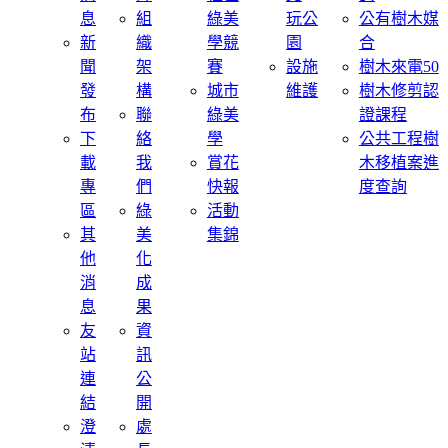
息
組
綠美
玩公
公有樹木媒
新
織
學競
園
合
聞
架
賽
設施
樹木來電50
發
構
城市
維護
樹木修剪認
布
聯
綠美
證課程
下
絡
學
公共工程樹
載
我
賞花
木移植案進
專
們
快報
度查詢
區
綠
活動
其
美
集錦
他
化
消
成
息
果
友
資
站
訊
連
公
結
開
澄
處