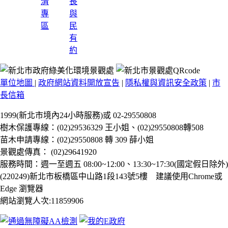
清
長
專
與
區
民
有
約
單位地圖
|
政府網站資料開放宣告
|
隱私權與資訊安全政策
|
市
長信箱
1999(新北市境內24小時服務)或 02-29550808
樹木保護專線：(02)29536329 王小姐、(02)29550808轉508
苗木申請專線：(02)29550808 轉 309 薛小姐
景觀處傳真： (02)29641920
服務時間：週一至週五 08:00~12:00、13:30~17:30(國定假日除外)
(220249)新北市板橋區中山路1段143號5樓 建議使用Chrome或
Edge 瀏覽器
網站瀏覽人次:11859906