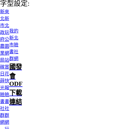
字型設定:
新
來
北
新
市
北
我的
政
玩
新北
府
公
市臉
農
園
書社
業
網
群網
局
站
國發
稼
賞
日
花
會
蒔
快
ODF
光
報
下載
臉
臉
連結
書
書
社
社
群
群
網
網