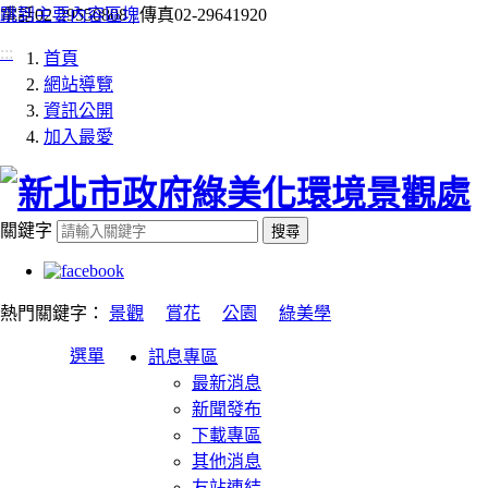
跳到主要內容區塊
電話
02-29550808 |
傳真
02-29641920
:::
首頁
網站導覽
資訊公開
加入最愛
關鍵字
搜尋
熱門關鍵字：
景觀
賞花
公園
綠美學
選單
訊息專區
最新消息
新聞發布
下載專區
其他消息
友站連結