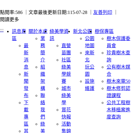
點閱率:586 ｜
文章最後更新日期:115-07-28 ｜
友善列印
｜
閱讀更多
:::
訊息專
關於本處
綠美學資
新北公園
樹保專區
區
業
訊
公園
樹木保護委
最
務
直營
地圖
員會
新
簡
苗團
來新
珍貴樹木查
消
介
社區
北
詢
息
組
綠美
玩公
公有樹木媒
新
織
學競
園
合
聞
架
賽
設施
樹木來電50
發
構
城市
維護
樹木修剪認
布
聯
綠美
證課程
下
絡
學
公共工程樹
載
我
賞花
木移植案進
專
們
快報
度查詢
區
綠
活動
其
美
集錦