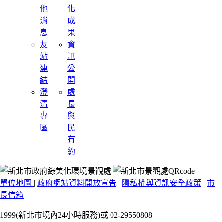
他
化
消
成
息
果
友
資
站
訊
連
公
結
開
澄
處
清
長
專
與
區
民
有
約
單位地圖
|
政府網站資料開放宣告
|
隱私權與資訊安全政策
|
市
長信箱
1999(新北市境內24小時服務)或 02-29550808